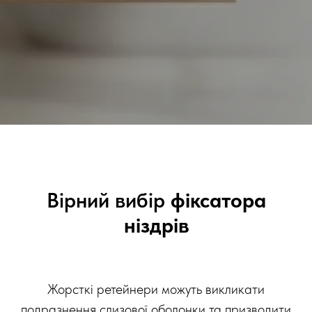
Вірний вибір
фіксатора
ніздрів
Жорсткі ретейнери можуть викликати
подразнення слизової оболонки та призводити