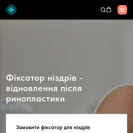
Фіксатор ніздрів -
відновлення після
ринопластики
Замовити фіксатор для ніздрів