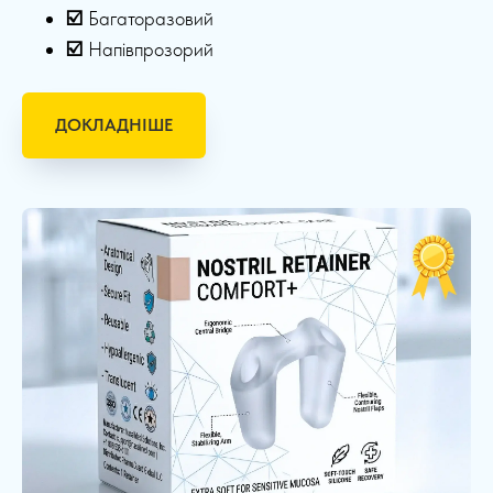
☑️
Багаторазовий
☑️
Напівпрозорий
ДОКЛАДНІШЕ