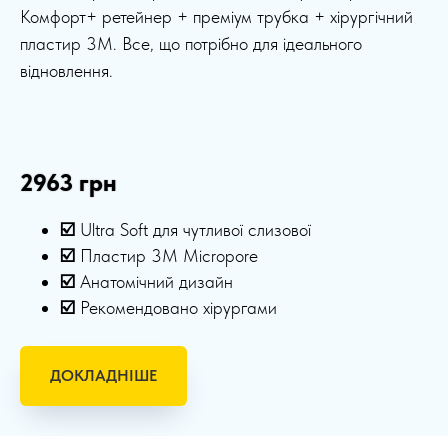
Комфорт+ ретейнер + преміум трубка + хірургічний
пластир 3M. Все, що потрібно для ідеального
відновлення.
2963 грн
☑️
Ultra Soft для чутливої слизової
☑️
Пластир 3M Micropore
☑️
Анатомічний дизайн
☑️
Рекомендовано хірургами
ДОКЛАДНІШЕ