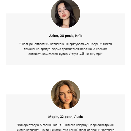
Аліна, 28 років, Київ
"Після ринопластики вставка в ніс врятувала мої ніздрі! М’яка та
пружна, не дратує, форма тримається ідеально. З кремом
антибіотиком взагалі супер. Дякую, мій ніс як у мрії!"
Марія, 32 роки, Львів
"Використовую 5 годин щодня — ніякого набряку, ніздрі симетричні.
Легко вставляти, мити. Рекомендую кожній після операції! Доставка