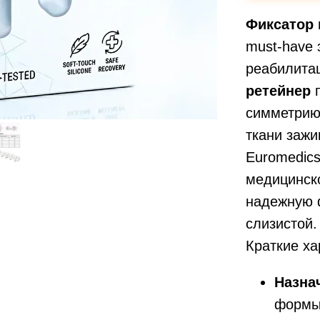
Фиксатор 
must-have 
реабилита
ретейнер
п
симметрию
ткани зажи
Euromedics
медицинско
надежную 
слизистой.
Краткие ха
Назна
формы