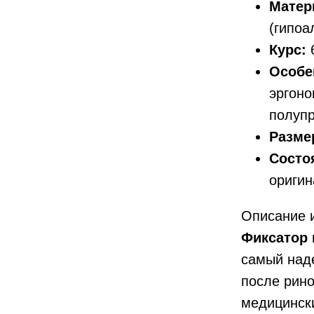
Матер
(гипоа
Курс:
6
Особе
эргоно
полуп
Разме
Состо
оригин
Описание и
Фиксатор 
самый наде
после рино
медицински