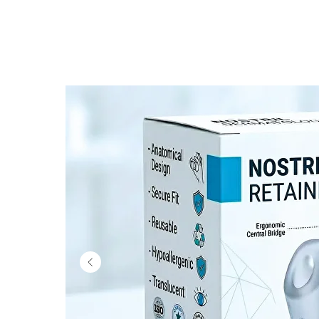
Головна
Ретейнери
Пластир хірургічни