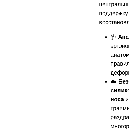
центральн
поддержку 
восстановл
🩺
Ана
эргоно
анатом
прави
дефор
☁️
Без
силик
носа
и
травми
раздр
многор