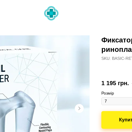
й
BBL по
Фиксато
риноплас
SKU: BASIC-RE
1 195
грн.
Розмір
Купи