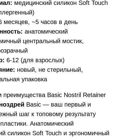
иал:
медицинский силикон Soft Touch
ллергенный)
 месяцев, ~5 часов в день
нность:
анатомический
мичный центральный мостик,
розрачный
р:
6-12 (для взрослых)
яние:
новый, не стерильный,
альная упаковка
 преимущества Basic Nostril Retainer
ноздрей
Basic — ваш первый и
жный шаг к топовому результату
пластики. Анатомический
й силикон Soft Touch и эргономичный