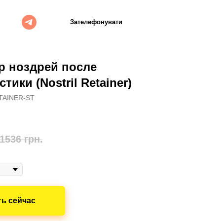
душка
UA
RU
Зателефонувати
р ноздрей после
тики (Nostril Retainer)
TAINER-ST
1536
грн.
ть сейчас