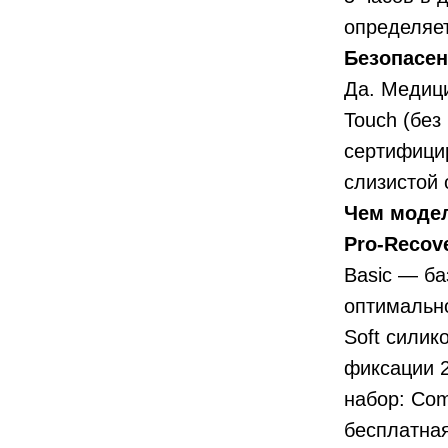
определяет
Безопасен
Да. Медици
Touch (без
сертифицир
слизистой 
Чем модел
Pro-Recove
Basic — ба
оптимально
Soft силик
фиксации 2
набор: Com
бесплатная