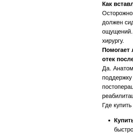
Как встав
Осторожно 
должен сид
ощущений.
хирургу.
Помогает 
отек посл
Да. Анатом
поддержку
постоперац
реабилита
Где купить
Купит
быстро