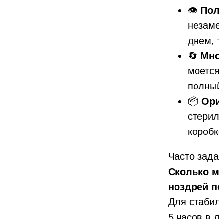
👁️
Пол
незаме
днем, 
🔄
Мно
моется
полный
📦
Ори
стерил
коробк
Часто зад
Сколько м
ноздрей п
Для стабил
5 часов в 